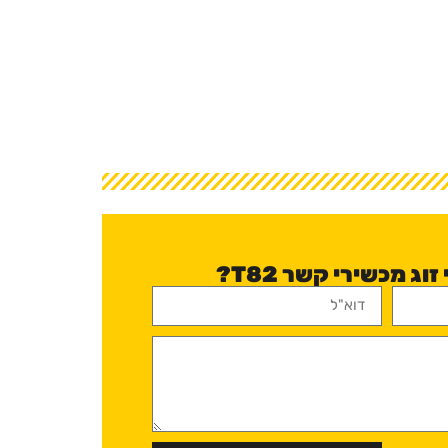
ג מכשירי קשר T82?