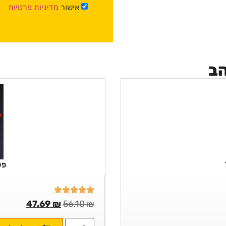
אישור
מדיניות פרטיות
הב
פלי
47.69
₪
56.10
₪