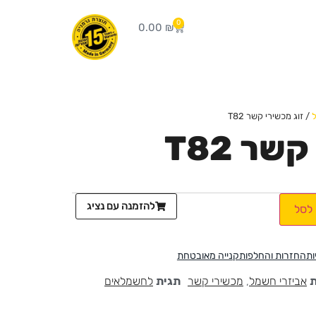
0
0.00
₪
/ זוג מכשירי קשר T82
שר T82
להזמנה עם נציג
לסל
ות
החזרות והחלפות
קנייה מאובטחת
ת
אביזרי חשמל
,
מכשירי קשר
תגית
לחשמלאים