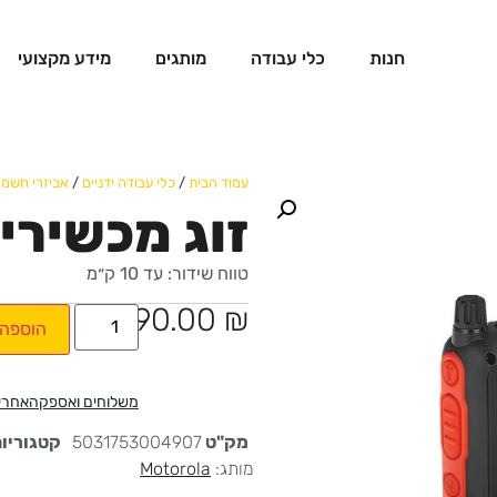
חנות
כלי עבודה
מותגים
מידע מקצועי
עמוד הבית
/
כלי עבודה ידניים
/
אביזרי חשמל
זוג מכשירי ק
טווח שידור: עד 10 ק״מ
590.00
₪
הוספה 
משלוחים ואספקה
אחרי
מק"ט
5031753004907
קטגוריו
מותג:
Motorola