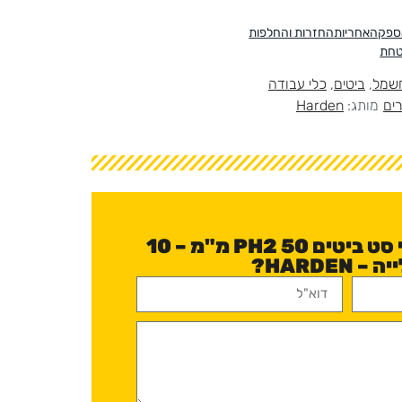
אספקה
אחריות
החזרות והחלפות
טחת
חשמל
,
ביטים
,
כלי עבודה
ים
מותג:
Harden
יש לכם שאלה לגבי סט ביטים PH2 50 מ"מ – 10
HARDE?