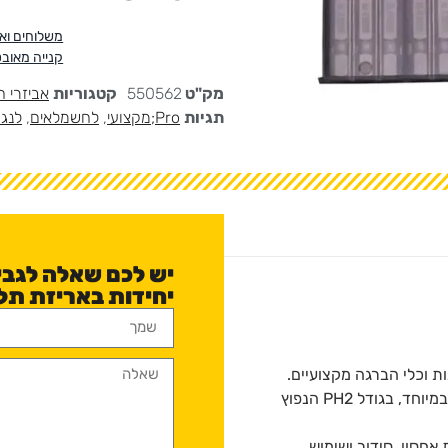
משלוחים ו
קנייה מאוב
מק"ט
550562
קטגוריות
אביזרי 
תגיות
Pro;מקצועי
,
לחשמלאים
,
לנגר
יחידות באריזת תלייה – N
ת וכלי הברגה מקצועיים.
מוקשחת לעמידות גבוהה במיוחד, בגודל PH2 הנפוץ
חסון, סידור ושימוש.