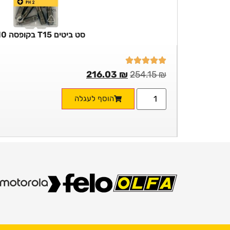
סט ביטים T15 בקופסה 10 יח'
216.03
₪
254.15
₪
הוסף לעגלה