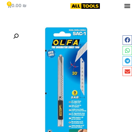
0
0.00
₪