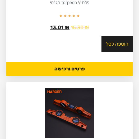
פלס 9 torpedo מגנטי
13.01
₪
15.30
₪
הוספה לסל
פרטים ורכישה