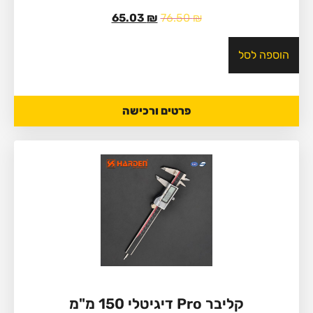
65.03
₪
76.50
₪
הוספה לסל
פרטים ורכישה
קליבר Pro דיגיטלי 150 מ"מ