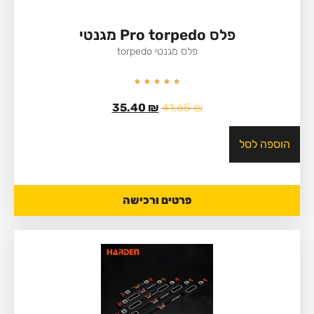
פלס Pro torpedo מגנטי
פלס מגנטי torpedo
35.40
₪
41.65
₪
הוספה לסל
פרטים ורכישה