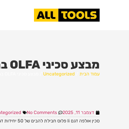
מבצע סכיני OLFA במחיר הזול בישראל
עמוד הבית
/
Uncategorized
/ מבצע סכיני OLFA במחיר הזול בישראל
דצמבר 11, 2025
No Comments
tegorized
סכין אולפה דגם li פלוס חבילת להבים של 50 יחידות דגם LB50 במחיר הכי זול בישראל רק ב80 שקל בלבד