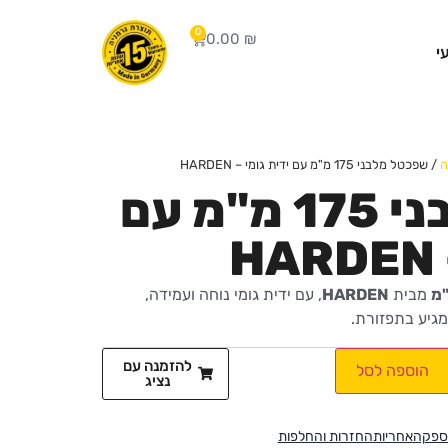
0
0.00
₪
י
ה
/ שפכטל מלבני 175 מ"מ עם ידית גומי – HARDEN
שפכטל מלבני 175 מ"מ עם
מבית
HARDEN
, עם ידית גומי נוחה ועמידה,
מגיע בתפזורת.
להזמנה עם
הוספה לסל
נציג
ספקה
אחריות
החזרות והחלפות