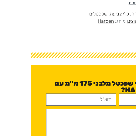
טחת
דה
,
כלי צביעה
,
שפכטלים
וצים
מותג:
Harden
יש לכם שאלה לגבי שפכטל מלבני 175 מ"מ עם