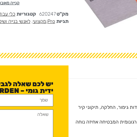
קנייה מאוב
מק"ט
620247
קטגוריות
כלי עבו
תגיות
Pro;מקצועי
,
לאנשי בנייה ושיפ
ידית גומי – HARDEN?
דות גימור, החלקה, תיקוני קיר
רגונומית המבטיחה אחיזה נוחה