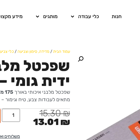
חנות
כלי עבודה
מותגים
מידע מקצוע
עמוד הבית
/
מדידה, סימון וצביעה
/
כלי צביע
ידית גומי – HARDEN
שפכטל מלבני איכותי באורך
175 מ"מ
מתאים לעבודות צבע, טיח וגימור – 
15.30
₪
13.01
₪
משלוחים וא