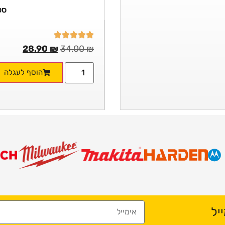
סט 
28.90
₪
34.00
₪
הוסף לעגלה
יל