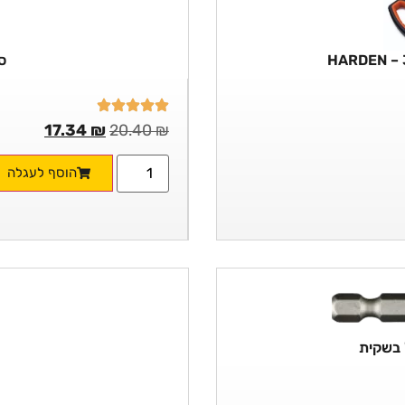
סכ
17.34
₪
20.40
₪
הוסף לעגלה