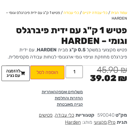
עמוד הבית
/
כלי עבודה ידניים
/
כלי עבודה
/ פטיש 1 ק"ג עם ידית פיברגלס וגומי –
HARDEN
פטיש 1 ק"ג עם ידית פיברגלס
וגומי – HARDEN
פטיש מקצועי במשקל
0.5 ק"ג
מבית
HARDEN
, עם ידית
פיברגלס מחוזקת וציפוי גומי ארגונומי לנוחות עבודה מקסימלית.
45.90
₪
להזמנה
הוספה לסל
עם נציג
39.02
₪
משלוחים ואספקה
אחריות
החזרות והחלפות
קנייה מאובטחת
מק"ט
590040
קטגוריות
כלי עבודה
,
פטישים
תגית
Pro;מקצועי
מותג:
Harden