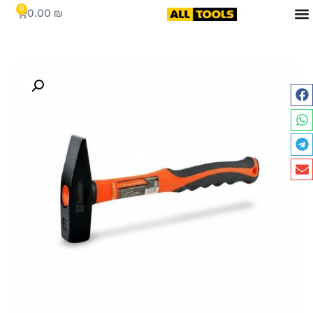
0
0.00
₪