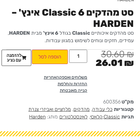
סט מהדקים Classic 6 אינץ' –
HARDEN
סט מהדקים איכותיים
Classic
בגודל
6 אינץ'
מבית
HARDEN
,
עמידים, חזקים ונוחים לשימוש במגוון עבודות.
30.60
₪
להזמנה
הוספה לסל
עם נציג
26.01
₪
משלוחים ואספקה
אחריות
החזרות והחלפות
קנייה מאובטחת
מק"ט
600356
קטגוריות
כלי עבודה
,
מהדקים
,
מלחציים ואביזרי צנרת
תגיות
Classic;קלאסי
,
לאינסטלטורים
מותג:
Harden