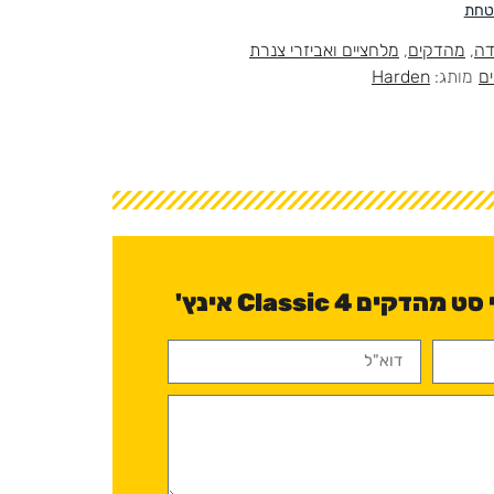
בטחת
דה
,
מהדקים
,
מלחציים ואביזרי צנרת
ם
מותג:
Harden
יש לכם שאלה לגבי סט מהדקים Classic 4 אינץ'