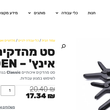
חנות
כלי עבודה
מותגים
מידע מקצוע
עמוד הבית
/
כלי עבודה ידניים
/
מלחציים ואב
אינץ' – HARDEN
סט מהדקים איכותיים
Classic
בגו
לשימוש במגוון עבודות.
20.40
₪
17.34
₪
משלוחים ו