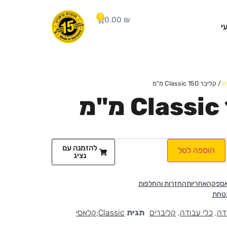
0
0.00
₪
י
ה
/ קליבר Classic 150 מ"מ
להזמנה עם
הוספה לסל
נציג
אספקה
אחריות
החזרות והחלפות
בטחת
דה
,
כלי עבודה
,
קליברים
תגית
Classic;קלאסי