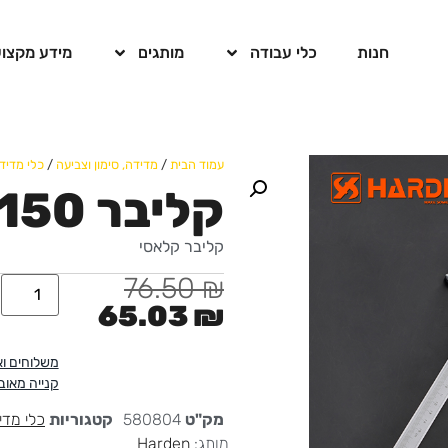
חנות
כלי עבודה
מותגים
מידע מקצוע
עמוד הבית
/
מדידה, סימון וצביעה
/
כלי מדיד
קליבר Classic 150 מ"מ
קליבר קלאסי
76.50
₪
65.03
₪
משלוחים ו
קנייה מאו
מק"ט
580804
קטגוריות
כלי מדי
מותג:
Harden