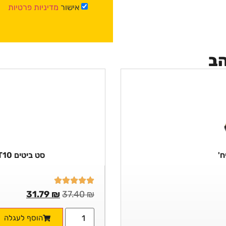
אישור
מדיניות פרטיות
הב
סט ביטים T10 תעשייתי באריזת מתקים 100 יח'
31.79
₪
37.40
₪
הוסף לעגלה