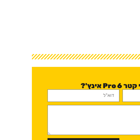
P אינץ'?