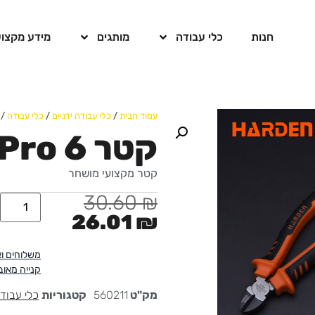
חנות
כלי עבודה
מותגים
מידע מקצוע
עמוד הבית
/
כלי עבודה ידניים
/
כלי עבודה
/ קטר
קטר Pro 6 אינץ'
קטר מקצועי מושחר
30.60
₪
26.01
₪
משלוחים ו
קנייה מאו
מק"ט
560211
קטגוריות
כלי עבוד