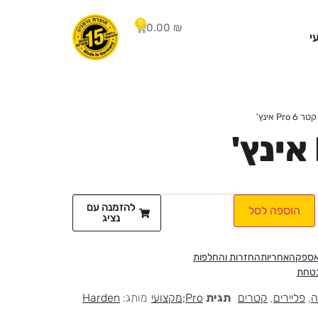
0
0.00
₪
י
 Pro 6 אינץ'
להזמנה עם
הוספה לסל
נציג
אספקה
אחריות
החזרות והחלפות
בטחת
ה
,
פליירים
,
קטרים
תגית
Pro;מקצועי
מותג:
Harden