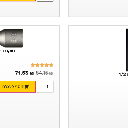
סוקט ביט מגנטית
71.53
₪
84.15
₪
הוסף לעגלה