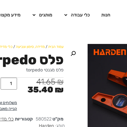
חנות
כלי עבודה
מותגים
מידע מקצוע
עמוד הבית
/
מדידה, סימון וצביעה
/
כלי מדיד
פלס Pro torpedo מגנטי
פלס מגנטי torpedo
41.65
₪
35.40
₪
משלוחים ו
קנייה מאו
מק"ט
580522
קטגוריות
כלי מדי
מותג:
Harden