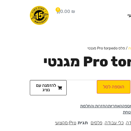
0
0.00
₪
י
ה
/ פלס Pro torpedo מגנטי
להזמנה עם
הוספה לסל
נציג
אספקה
אחריות
החזרות והחלפות
בטחת
דה
,
כלי עבודה
,
פלסים
תגית
Pro;מקצועי