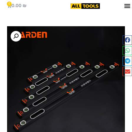
0
0.00
₪