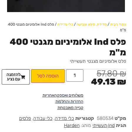
עמוד הבית
/
מדידה, סימון וצביעה
/
כלי מדידה
/ פלס Ind אלומיניום מגנטי 400
מ"מ
פלס Ind אלומיניום מגנטי 400
מ"מ
פלס אלומיניום מגנטי תעשייתי
57.80
₪
להזמנה
הוספה לסל
עם נציג
49.13
₪
משלוחים ואספקה
אחריות
החזרות והחלפות
קנייה מאובטחת
מק"ט
580534
קטגוריות
כלי מדידה
,
כלי עבודה
,
פלסים
תגית
Ind;תעשייתי
מותג:
Harden