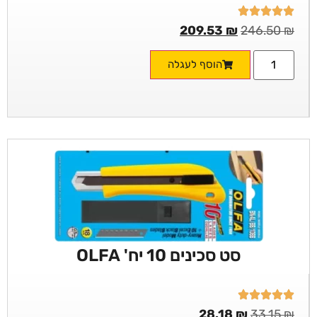
209.53
₪
246.50
₪
הוסף לעגלה
סט סכינים 10 יח' OLFA
28.18
₪
33.15
₪