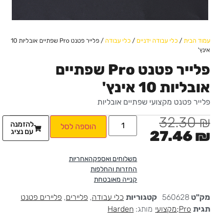
עמוד הבית
/
כלי עבודה ידניים
/
כלי עבודה
/ פלייר פטנט Pro שפתיים אובליות 10
אינץ'
פלייר פטנט Pro שפתיים
אובליות 10 אינץ'
פלייר פטנט מקצועי שפתיים אובליות
32.30
₪
להזמנה
הוספה לסל
עם נציג
27.46
₪
משלוחים ואספקה
אחריות
החזרות והחלפות
קנייה מאובטחת
מק"ט
560628
קטגוריות
כלי עבודה
,
פליירים
,
פליירים פטנט
תגית
Pro;מקצועי
מותג:
Harden