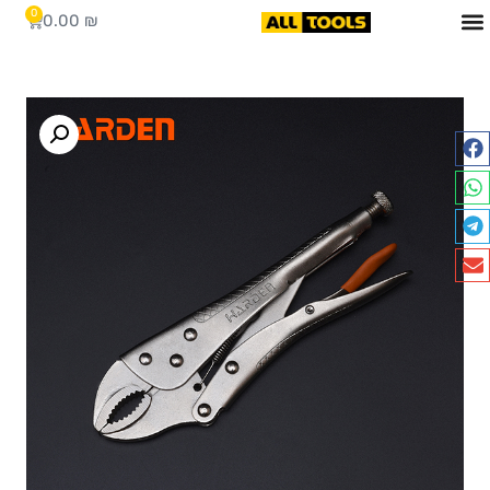
0
0.00
₪