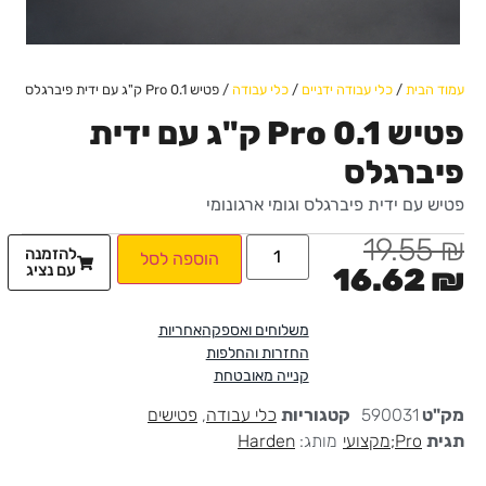
עמוד הבית
/
כלי עבודה ידניים
/
כלי עבודה
/ פטיש Pro 0.1 ק"ג עם ידית פיברגלס
פטיש Pro 0.1 ק"ג עם ידית
פיברגלס
פטיש עם ידית פיברגלס וגומי ארגונומי
19.55
₪
להזמנה
הוספה לסל
עם נציג
16.62
₪
משלוחים ואספקה
אחריות
החזרות והחלפות
קנייה מאובטחת
מק"ט
590031
קטגוריות
כלי עבודה
,
פטישים
תגית
Pro;מקצועי
מותג:
Harden