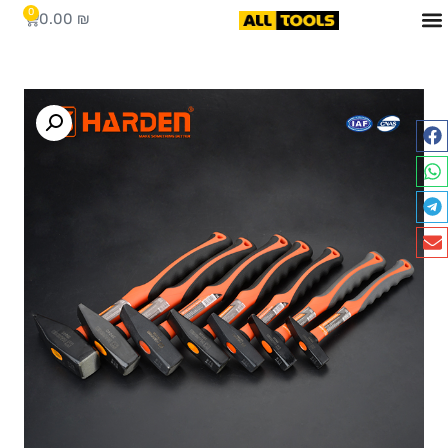
0
0.00
₪