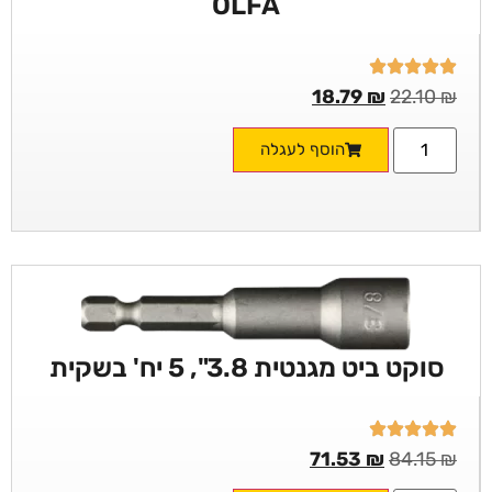
OLFA
18.79
₪
22.10
₪
הוסף לעגלה
סוקט ביט מגנטית 3.8", 5 יח' בשקית
71.53
₪
84.15
₪