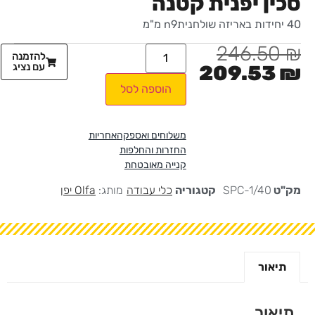
סכין יפנית קטנה
40 יחידות באריזה שולחניתn9 מ"מ
246.50
₪
להזמנה
עם נציג
209.53
₪
הוספה לסל
משלוחים ואספקה
אחריות
החזרות והחלפות
קנייה מאובטחת
מק"ט
SPC-1/40
קטגוריה
כלי עבודה
מותג:
Olfa יפן
תיאור
תיאור