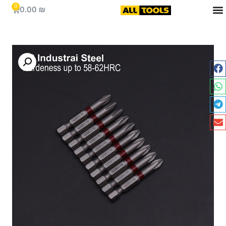
0
0.00
₪