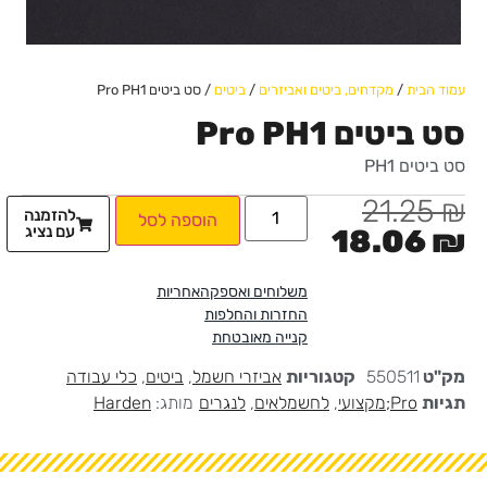
עמוד הבית
/
מקדחים, ביטים ואביזרים
/
ביטים
/ סט ביטים Pro PH1
סט ביטים Pro PH1
סט ביטים PH1
21.25
₪
להזמנה
הוספה לסל
עם נציג
18.06
₪
משלוחים ואספקה
אחריות
החזרות והחלפות
קנייה מאובטחת
מק"ט
550511
קטגוריות
אביזרי חשמל
,
ביטים
,
כלי עבודה
תגיות
Pro;מקצועי
,
לחשמלאים
,
לנגרים
מותג:
Harden