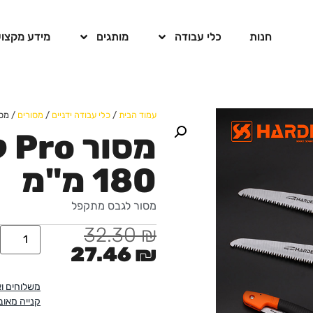
חנות
כלי עבודה
מותגים
מידע מקצוע
עמוד הבית
/
כלי עבודה ידניים
/
מסורים
/ מסור Pro לגבס מת
מס
180 מ"מ
מסור לגבס מתקפל
32.30
₪
27.46
₪
משלוחים ו
קנייה מאו