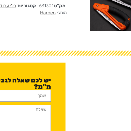
מק"ט
631301
קטגוריות
כלי עבוד
מותג:
Harden
מ"מ?