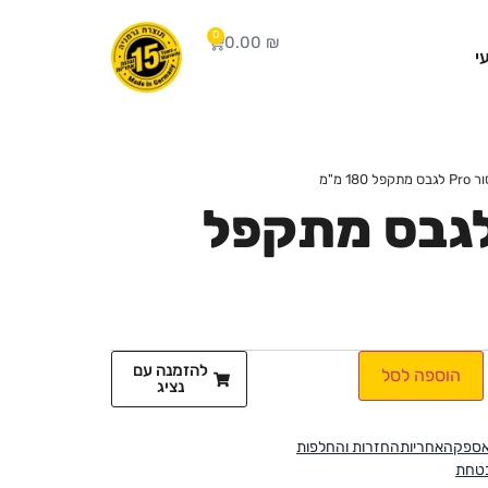
0
0.00
₪
י
קפל 180 מ"מ
ור Pro לגבס מתקפל
להזמנה עם
הוספה לסל
נציג
אספקה
אחריות
החזרות והחלפות
בטחת