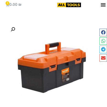
0
0.00
₪