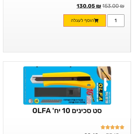
130.05
₪
153.00
₪
הוסף לעגלה
סט סכינים 10 יח' OLFA