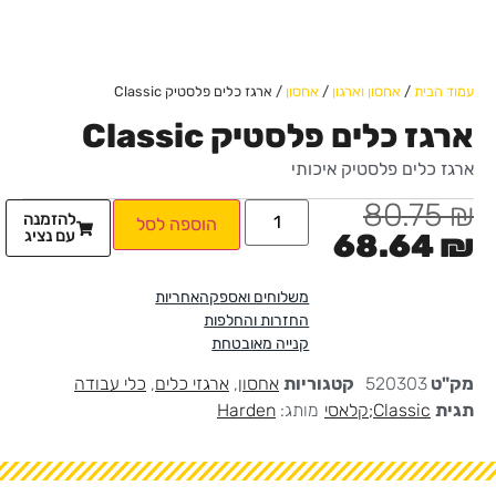
עמוד הבית
/
אחסון וארגון
/
אחסון
/ ארגז כלים פלסטיק Classic
ארגז כלים פלסטיק Classic
ארגז כלים פלסטיק איכותי
80.75
₪
להזמנה
הוספה לסל
עם נציג
68.64
₪
משלוחים ואספקה
אחריות
החזרות והחלפות
קנייה מאובטחת
מק"ט
520303
קטגוריות
אחסון
,
ארגזי כלים
,
כלי עבודה
תגית
Classic;קלאסי
מותג:
Harden