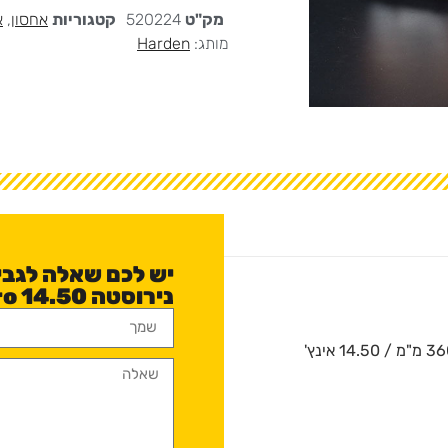
מק"ט
520224
קטגוריות
אחסון
,
א
מותג:
Harden
יש לכם שאלה לגבי
נירוסטה Pro 14.50?