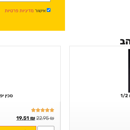
אישור
מדיניות פרטיות
הב
סכין יפנ
19.51
₪
22.95
₪