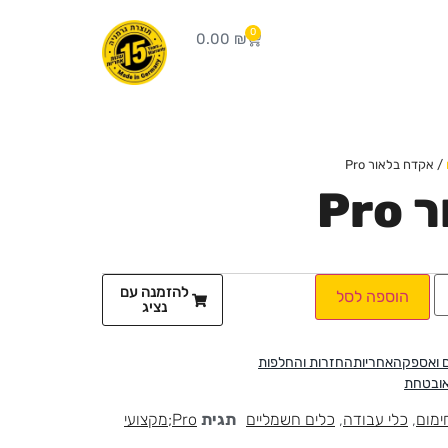
0
0.00
₪
/ אקדח בלאור Pro
Pr
להזמנה עם
הוספה לסל
נציג
 ואספקה
אחריות
החזרות והחלפות
אובטחת
ימום
,
כלי עבודה
,
כלים חשמליים
תגית
Pro;מקצועי