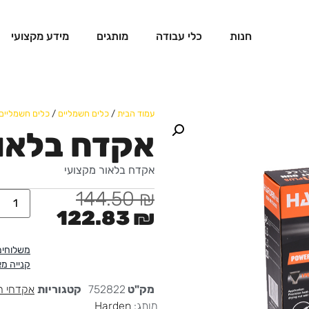
חנות
כלי עבודה
מותגים
מידע מקצועי
עמוד הבית
/
כלים חשמליים
/
כלים חשמליים
אקדח בלאור o
אקדח בלאור מקצועי
144.50
₪
122.83
₪
משלוחים
קנייה מ
מק"ט
752822
קטגוריות
אקדחי ח
מותג:
Harden