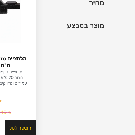
מחיר
מוצר במבצע
מ"מ – DEN
מלחציים מקצו
ברוחב
70 מ"מ
מ
עמידים ומדויקים
1.15
₪
הוספה לסל