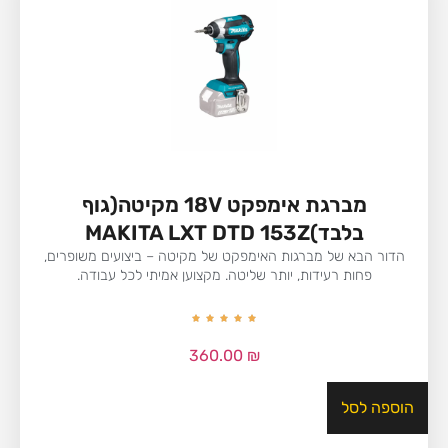
מברגת אימפקט 18V מקיטה(גוף
בלבד)MAKITA LXT DTD 153Z
הדור הבא של מברגות האימפקט של מקיטה – ביצועים משופרים,
פחות רעידות, יותר שליטה. מקצוען אמיתי לכל עבודה.
360.00
₪
הוספה לסל