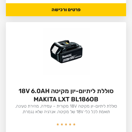
פרטים ורכישה
סוללת ליתיום-יון מקיטה 18V 6.0AH
MAKITA LXT BL186OB
סוללת ליתיום-יון מקיטה 18V מקורית – עמידה, מהירת טעינה,
תואמת לכל כלי 18V של מקיטה. אנרגיה שלא נגמרת.