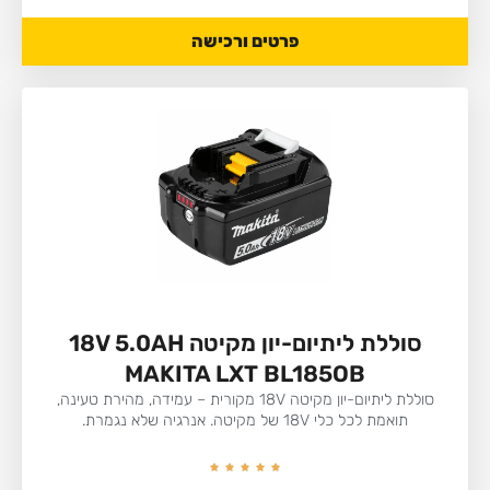
פרטים ורכישה
סוללת ליתיום-יון מקיטה 18V 5.0AH
MAKITA LXT BL185OB
סוללת ליתיום-יון מקיטה 18V מקורית – עמידה, מהירת טעינה,
תואמת לכל כלי 18V של מקיטה. אנרגיה שלא נגמרת.