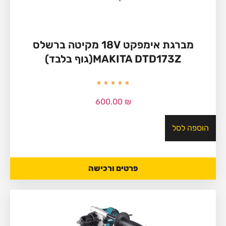
מברגת אימפקט 18V מקיטה ברשלס
MAKITA DTD173Z(גוף בלבד)
600.00
₪
הוספה לסל
פרטים ורכישה