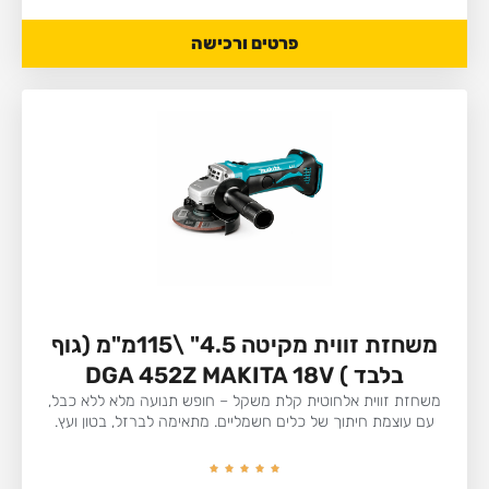
פרטים ורכישה
משחזת זווית מקיטה 4.5" \115מ"מ (גוף
בלבד ) DGA 452Z MAKITA 18V
משחזת זווית אלחוטית קלת משקל – חופש תנועה מלא ללא כבל,
עם עוצמת חיתוך של כלים חשמליים. מתאימה לברזל, בטון ועץ.